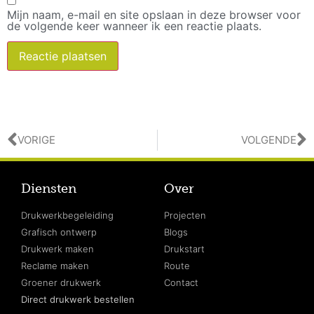
Mijn naam, e-mail en site opslaan in deze browser voor
de volgende keer wanneer ik een reactie plaats.
VORIGE
VOLGENDE
Diensten
Over
Drukwerkbegeleiding
Projecten
Grafisch ontwerp
Blogs
Drukwerk maken
Drukstart
Reclame maken
Route
Groener drukwerk
Contact
Direct drukwerk bestellen