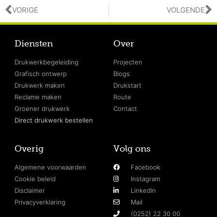
VORIGE
VOLGENDE
Diensten
Over
Drukwerkbegeleiding
Projecten
Grafisch ontwerp
Blogs
Drukwerk maken
Drukstart
Reclame maken
Route
Groener drukwerk
Contact
Direct drukwerk bestellen
Overig
Volg ons
Algemene voorwaarden
Facebook
Cookie beleid
Instagram
Disclaimer
LinkedIn
Privacyverklaring
Mail
(0252) 22 30 00